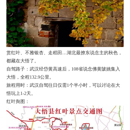
赏红叶、不雅银杏、走稻田…湖北最撩东说念主的秋色，
都藏在大悟了。
自驾路子：武汉经岱黄高速后，108省说念佛黄陂姚集入
大悟，全程132.9公里。
旅程用时：武汉自驾往日仅需1个半小时，可以讨论在大
悟玩上1-2天。
红叶舆图：