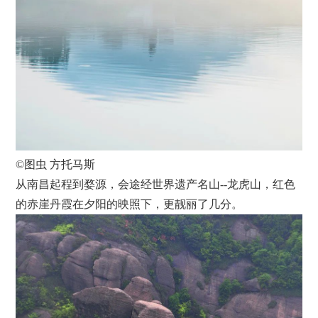
©图虫 方托马斯
从南昌起程到婺源，会途经世界遗产名山--龙虎山，红色
的赤崖丹霞在夕阳的映照下，更靓丽了几分。