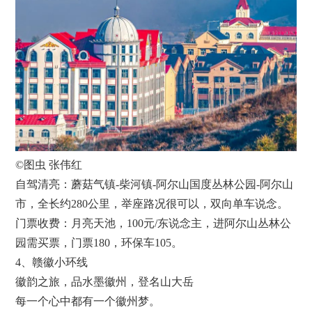
©图虫 张伟红
自驾清亮：蘑菇气镇-柴河镇-阿尔山国度丛林公园-阿尔山
市，全长约280公里，举座路况很可以，双向单车说念。
门票收费：月亮天池，100元/东说念主，进阿尔山丛林公
园需买票，门票180，环保车105。
4、赣徽小环线
徽韵之旅，品水墨徽州，登名山大岳
每一个心中都有一个徽州梦。