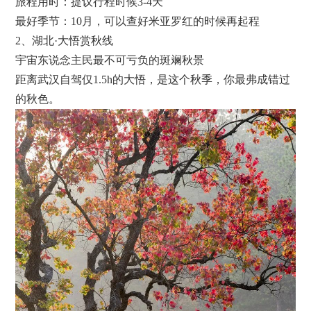
旅程用时：提议行程时候3-4天
最好季节：10月，可以查好米亚罗红的时候再起程
2、湖北·大悟赏秋线
宇宙东说念主民最不可亏负的斑斓秋景
距离武汉自驾仅1.5h的大悟，是这个秋季，你最弗成错过
的秋色。