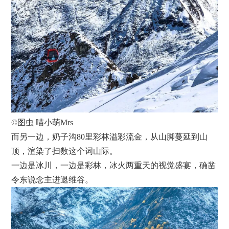
©图虫 喵小萌Mrs
而另一边，奶子沟80里彩林溢彩流金，从山脚蔓延到山
顶，渲染了扫数这个词山际。
一边是冰川，一边是彩林，冰火两重天的视觉盛宴，确凿
令东说念主进退维谷。