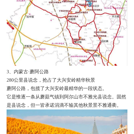
3、内蒙古·蘑阿公路
280公里县说念，抢占了大兴安岭精华秋景
蘑阿公路，包揽了大兴安岭最精华的一段状态。
它是惟逐一条从蘑菇气镇到阿尔山市不雅光县说念。固然
是县说念，但一皆承诺涓滴不输其他秋景景不雅通衢。