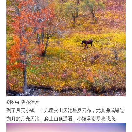
©图虫 晓乔活水
到了月亮小镇，十几座火山天池星罗云布，尤其弗成错过
朔月的月亮天池，爬上山顶遥看，小镇承诺尽收眼底。