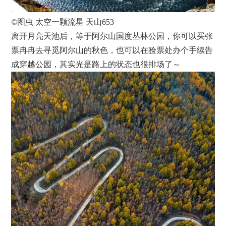
©图虫 太空一颗流星 天山653
离开月亮天池后，等于阿尔山国度丛林公园，你可以买张
票冉冉去寻觅阿尔山的秋色，也可以在验票处办个手续告
成穿越公园，其实光是路上的状态也很排场了～