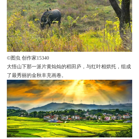
©图虫 创作家15340
大悟山下那一派片黄灿灿的稻田庐，与红叶相烘托，组成
了最秀丽的金秋丰充画卷。