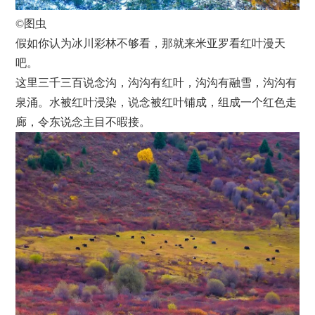
©图虫
假如你认为冰川彩林不够看，那就来米亚罗看红叶漫天
吧。
这里三千三百说念沟，沟沟有红叶，沟沟有融雪，沟沟有
泉涌。水被红叶浸染，说念被红叶铺成，组成一个红色走
廊，令东说念主目不暇接。