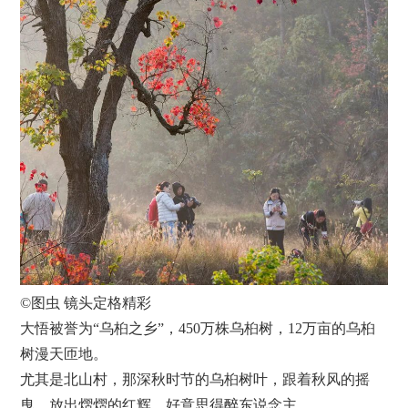
©图虫 镜头定格精彩
大悟被誉为“乌桕之乡”，450万株乌桕树，12万亩的乌桕
树漫天匝地。
尤其是北山村，那深秋时节的乌桕树叶，跟着秋风的摇
曳，放出熠熠的红辉，好意思得醉东说念主。