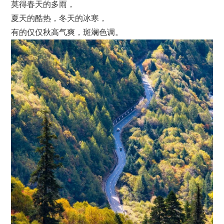
莫得春天的多雨，
夏天的酷热，冬天的冰寒，
有的仅仅秋高气爽，斑斓色调。