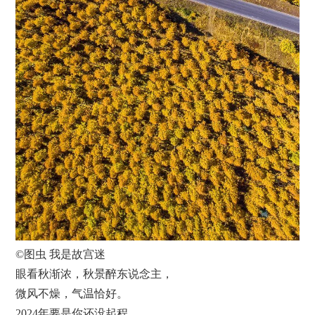
©图虫 我是故宫迷
眼看秋渐浓，秋景醉东说念主，
微风不燥，气温恰好。
2024年要是你还没起程，