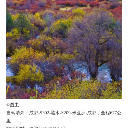
©图虫
自驾清亮：成都-S302-黑水-S209-米亚罗-成都，全程677公
里