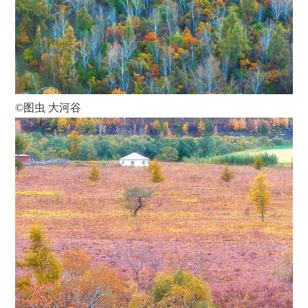
©图虫 大河谷