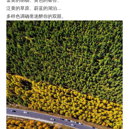
金黄的胡杨、黄色的银杏、
泛黄的草原、蔚蓝的湖泊…
多样色调确凿迷醉你的双眼。