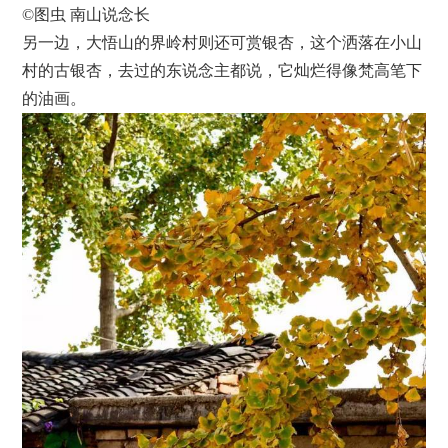
©图虫 南山说念长
另一边，大悟山的界岭村则还可赏银杏，这个洒落在小山
村的古银杏，去过的东说念主都说，它灿烂得像梵高笔下
的油画。