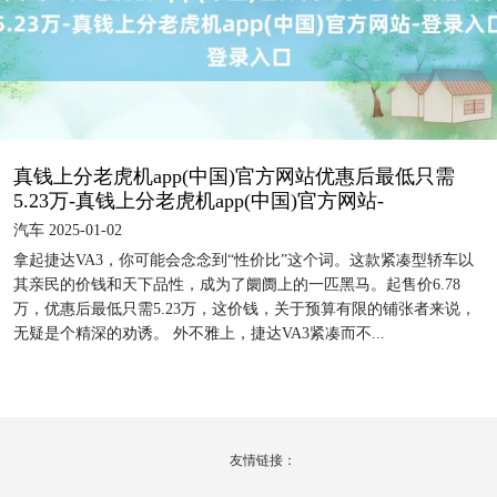
真钱上分老虎机app(中国)官方网站优惠后最低只需
5.23万-真钱上分老虎机app(中国)官方网站-
汽车 2025-01-02
拿起捷达VA3，你可能会念念到“性价比”这个词。这款紧凑型轿车以
其亲民的价钱和天下品性，成为了阛阓上的一匹黑马。起售价6.78
万，优惠后最低只需5.23万，这价钱，关于预算有限的铺张者来说，
无疑是个精深的劝诱。 外不雅上，捷达VA3紧凑而不...
友情链接：