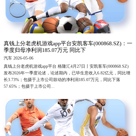
真钱上分老虎机游戏app平台安凯客车(000868.SZ)：一
季度归母净利润185.07万元 同比下
汽车 2026-05-06
真钱上分老虎机游戏app平台 格隆汇4月27日丨安凯客车(000868.SZ)
发布2026年一季度论述，论述期内，已毕生意收入6.82亿元，同比增
长3.73%；包摄于上市公司鼓动的净利润185.07万元，同比下落
57.65%；包摄于上市公司...