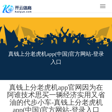
Toggle
naviga
真钱上分老虎机app(中国)官方网站-登录
入口
真钱上分老虎机app官网因为在
阿谁技术思买一辆经济实用又省
油的代步小车-真钱上分老虎机
app(中国)官方网站-登录入口