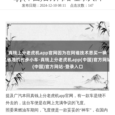
发布日期：2024-12-10 08:11 点击次数：147
提及广汽本田真钱上分老虎机app官网，有一款车是绕不
外去的，这台车便是在网上充满争议的飞度。
照委果燃油车期间，飞度便是一款妥妥的“神车”，在国内