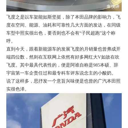
飞度之是以车架能如斯坚挺，除了本田品牌的影响力，飞
度在空间、能源、油耗和可靠性几大方面的发达，在同级
车型中照实很出色，要否则也不会有“子民超跑”这个称
呼。
直到今天，跟着新能源车的发展飞度的月销量也曾弗成开
端四位数，然则在互联网上依然有好多网红大V如故在吹
飞度。其中最具代表性的，便是阿谁自称是985本硕、辞
宇宙第一车企责任过和最专科车评东说念主的小酸奶。
说了这样多，思抒发一个意旨兴味便是也曾的广汽本田照
实很色泽。