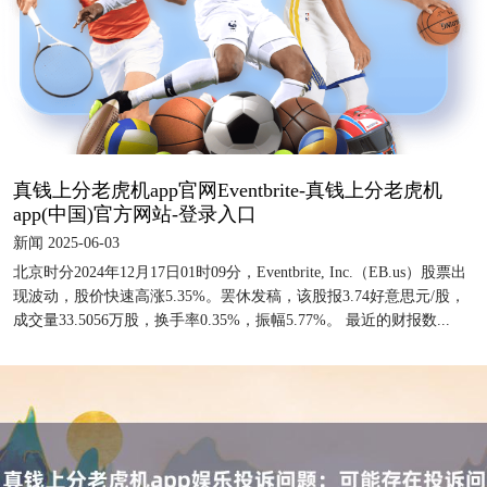
真钱上分老虎机app官网Eventbrite-真钱上分老虎机
app(中国)官方网站-登录入口
新闻 2025-06-03
北京时分2024年12月17日01时09分，Eventbrite, Inc.（EB.us）股票出
现波动，股价快速高涨5.35%。罢休发稿，该股报3.74好意思元/股，
成交量33.5056万股，换手率0.35%，振幅5.77%。 最近的财报数...