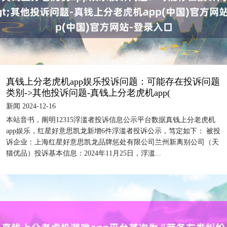
真钱上分老虎机app娱乐投诉问题：可能存在投诉问题
类别->其他投诉问题-真钱上分老虎机app(
新闻 2024-12-16
本站音书，阐明12315浮滥者投诉信息公示平台数据真钱上分老虎机
app娱乐，红星好意思凯龙新增6件浮滥者投诉公示，笃定如下： 被投
诉企业：上海红星好意思凯龙品牌惩处有限公司兰州新离别公司（天
猫优品）投诉基本信息：2024年11月25日，浮滥...