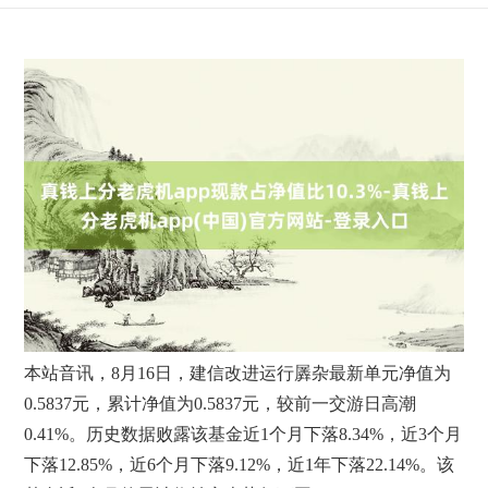
本站音讯，8月16日，建信改进运行羼杂最新单元净值为
0.5837元，累计净值为0.5837元，较前一交游日高潮
0.41%。历史数据败露该基金近1个月下落8.34%，近3个月
下落12.85%，近6个月下落9.12%，近1年下落22.14%。该