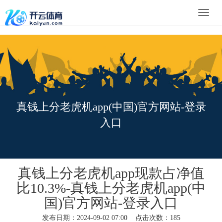
Toggle
naviga
真钱上分老虎机app(中国)官方网站-登录
入口
真钱上分老虎机app现款占净值
比10.3%-真钱上分老虎机app(中
国)官方网站-登录入口
发布日期：2024-09-02 07:00 点击次数：185